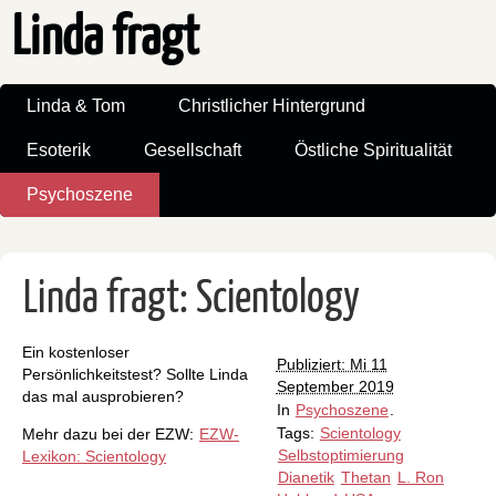
Linda fragt
Linda & Tom
Christlicher Hintergrund
Esoterik
Gesellschaft
Östliche Spiritualität
Psychoszene
Linda fragt: Scientology
Ein kostenloser
Publiziert: Mi 11
Persönlichkeitstest? Sollte Linda
September 2019
das mal ausprobieren?
In
Psychoszene
.
Tags:
Scientology
Mehr dazu bei der EZW:
EZW-
Selbstoptimierung
Lexikon: Scientology
Dianetik
Thetan
L. Ron