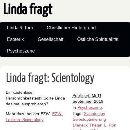
Linda fragt
Linda & Tom
Christlicher Hintergrund
Esoterik
Gesellschaft
Östliche Spiritualität
Psychoszene
Linda fragt: Scientology
Ein kostenloser
Publiziert: Mi 11
Persönlichkeitstest? Sollte Linda
September 2019
das mal ausprobieren?
In
Psychoszene
.
Tags:
Scientology
Mehr dazu bei der EZW:
EZW-
Selbstoptimierung
Lexikon: Scientology
Dianetik
Thetan
L. Ron